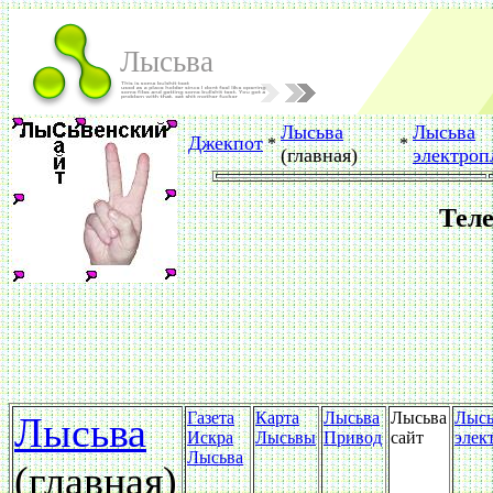
Лысьва
Лысьва
Лысьва
Джекпот
*
*
(главная)
электроп
Тел
Газета
Карта
Лысьва
Лысьва
Лысь
Лысьва
Искра
Лысьвы
Привод
сайт
элек
Лысьва
(главная)