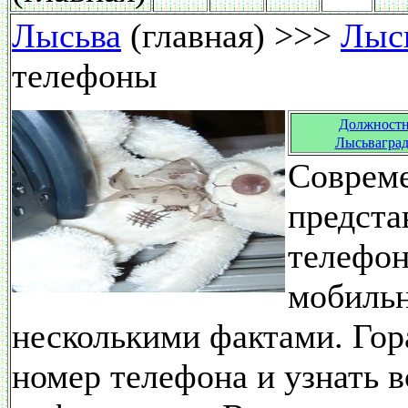
Лысьва
(главная) >>>
Лысь
телефоны
Должностн
Лысьвагра
Совреме
предста
телефон
мобильн
несколькими фактами. Гор
номер телефона и узнать